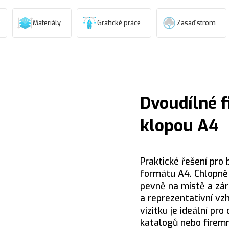
Materiály
Grafické práce
Zasaď strom
Dvoudílné f
klopou A4
Praktické řešení pro
formátu A4. Chlopně
pevně na místě a zár
a reprezentativní vzh
vizitku je ideální pr
katalogů nebo firemn