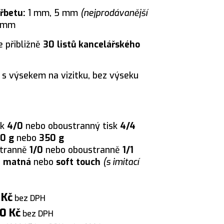
hřbetu:
1 mm, 5 mm
(nejprodávanější
0 mm
 přibližně
30 listů kancelářského
:
s výsekem na vizitku, bez výseku
sk
4/0
nebo oboustranný tisk
4/4
0 g
nebo
350 g
stranně
1/0
nebo oboustranně
1/1
,
matná
nebo
soft touch
(s imitací
 Kč
bez DPH
0 Kč
bez DPH