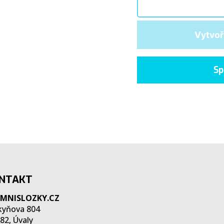
Vytvoř
Sp
NTAKT
EMNISLOZKY.CZ
kyňova 804
82, Úvaly