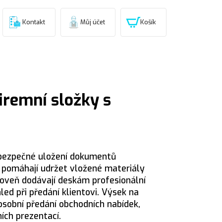
Kontakt
Můj účet
Košík
iremní složky s
 bezpečné uložení dokumentů
 pomáhají udržet vložené materiály
oveň dodávají deskám profesionální
led při předání klientovi. Výsek na
o osobní předání obchodních nabídek,
ích prezentací.