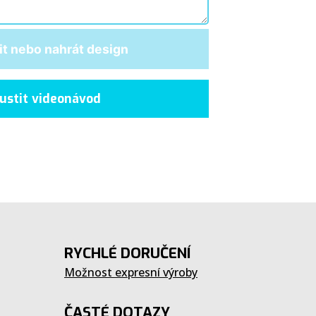
it nebo nahrát design
ustit videonávod
RYCHLÉ DORUČENÍ
Možnost expresní výroby
ČASTÉ DOTAZY