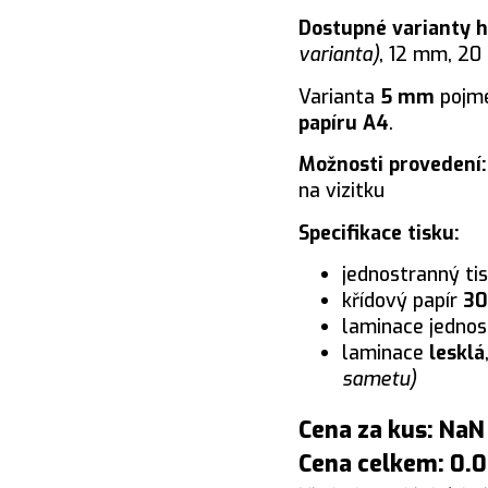
Dostupné varianty 
varianta)
, 12 mm, 2
Varianta
5 mm
pojme
papíru A4
.
Možnosti provedení
na vizitku
Specifikace tisku:
jednostranný ti
křídový papír
30
laminace jedno
laminace
lesklá
sametu)
Cena za kus: NaN
Cena celkem: 0.0